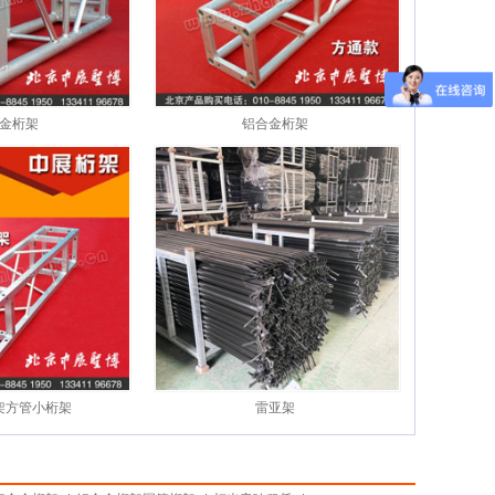
金桁架
铝合金桁架
架方管小桁架
雷亚架