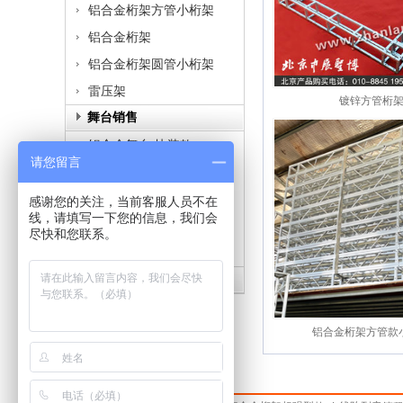
铝合金桁架方管小桁架
铝合金桁架
铝合金桁架圆管小桁架
雷压架
镀锌方管桁
舞台销售
铝合金舞台,快装款
请您留言
拼装舞台/镀锌管拼装舞台
铝合金拼装舞台
感谢您的关注，当前客服人员不在
线，请填写一下您的信息，我们会
合唱台,铝合金合唱台
尽快和您联系。
酒店折叠舞台铝合金材质
展览器材
铝合金桁架方管款