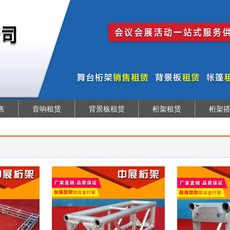
售
音响租赁
背景板租赁
桁架租赁
桁架