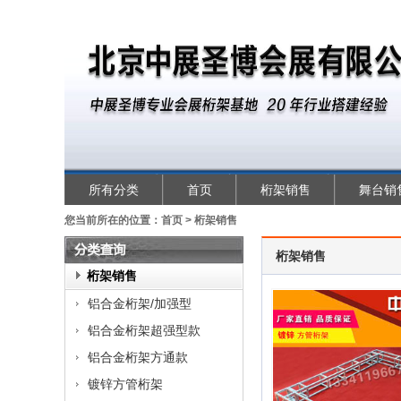
所有分类
首页
桁架销售
舞台销
您当前所在的位置：
首页
>
桁架销售
桁架销售
类
桁架销售
查
铝合金桁架/加强型
询
铝合金桁架超强型款
铝合金桁架方通款
镀锌方管桁架