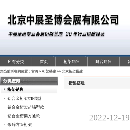
所有分类
首页
桁架销售
舞台销售
您当前所在的位置：
首页
>
桁架搭建
>>
北京桁架搭建
桁架搭建
类
桁架销售
查
铝合金桁架/加强型
询
铝合金桁架超强型款
2022-
铝合金桁架方通款
镀锌方管桁架