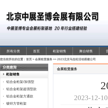
所有分类
首页
桁架销售
舞台销售
您当前所在的位置：
首页
>
会展租赁服务
>>
2023北京马拉松活动搭建公司
会展租赁服务
类
桁架销售
查
铝合金桁架/加强型
询
铝合金桁架超强型款
2023-
铝合金桁架方通款
镀锌方管桁架